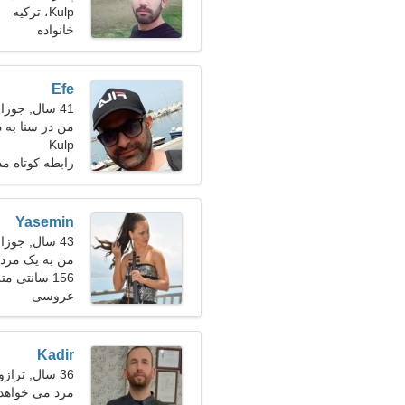
Kulp، ترکیه
خانواده
Efe
41 سال, جوزا
من در سنا به 
Kulp
رابطه کوتاه م
Yasemin
43 سال, جوزا
من به یک مرد 
کنیم
156 سانتی متر (5'2")، 63 کیلوگرم (138 پوند)
عروسی
Kadir
36 سال, ترازو
مرد می خواهد 