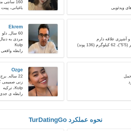
160 سانتی متر (5'3")، 57 کیلوگرم (125 پوند)
ای ویدئویی
باغبانی، پینت 
Ekrem
60 سال, دلو
 آشپزی علاقه دارم
مردی به دنبا
Kulp
رابطه واقعی
Ozge
22 ساله, برج جدی
د
زنی صمیمی که
Kulp، ترکیه
رابطه ی جدی
نحوه عملکرد TurDatingGo