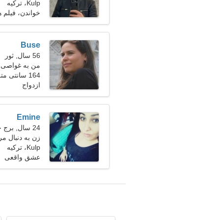
Kulp، ترکیه
خواندن، فیلم ه
Buse
56 سال, ثور
من به غواصی و
164 سانتی متر (5'5")، 62 کیلوگرم (136 پوند)
ازدواج
Emine
24 سال, برج حمل
زن به دنبال مر
Kulp، ترکیه
عشق واقعی