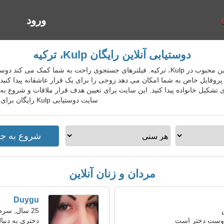
ورود
ا
دوستیابی آنلاین رایگان Kulp، ترکیه
TurDatingGo سرویس دوستیابی آنلاین محبوب در Kulp، ترکیه. فیلترهای جستجوی راحت به ش
پروفایل خاص به شما امکان می دهد زوجی را برای یک قرار عاشقانه پیدا کنید. 
شکیل خانواده پیدا کنید. این سایت برای تعیین هدف قرار ملاقات و شروع به
سایت دوستیابی Kulp رایگان برای افراد محلی، خارجی، گردشگران بپیوندید.
مردان و زنان آنلاین
Duygu
25 سال, سرطان
 دوست دختر است
دختری به دنبال 