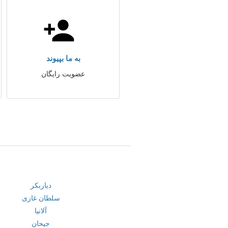
به ما بپیوند
عضویت رایگان
دیاربکر
سلطان غازی
آلانیا
جیحان