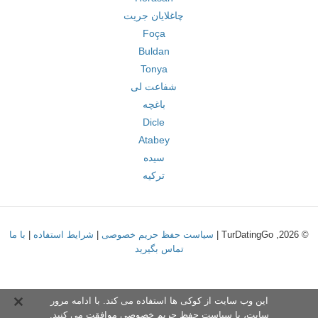
چاغلایان جریت
Foça
Buldan
Tonya
شفاعت لی
باغچه
Dicle
Atabey
سیده
ترکیه
© 2026, TurDatingGo |
سیاست حفظ حریم خصوصی
|
شرایط استفاده
|
با ما
تماس بگیرید
این وب سایت از کوکی ها استفاده می کند. با ادامه مرور
سایت،
با سیاست حفظ حریم خصوص
ی موافقت می کنید.