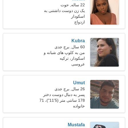
22 ساله, حوت
یک زن دوست داشتنی به
اسکودار
دنبال دوستان
ازدواج
Kubra
60 سال, برج جدی
من به کلوپ های شبانه و
اسکودار، ترکیه
ورزش علاقه دارم
عروسی
Umut
26 سال, برج جدی
پسر به دنبال دوست دختر
است
178 سانتی متر (5'11")، 71
خانواده
کیلوگرم (156 پوند)
Mustafa