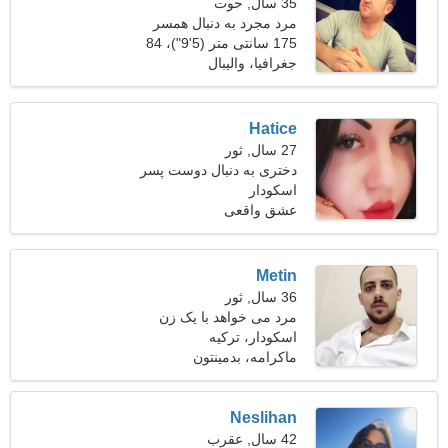
35 سال, حوت
مرد مجرد به دنبال همسر
175 سانتی متر (5'9")، 84
کیلوگرم (185 پوند)
جغرافیا، والیبال
Hatice
27 سال, ثور
دختری به دنبال دوست پسر
اسکودار
عشق واقعی
Metin
36 سال, ثور
مرد می خواهد با یک زن
ملاقات کند 24-33
اسکودار، ترکیه
ماکرامه، بدمینتون
Neslihan
42 سال, عقرب