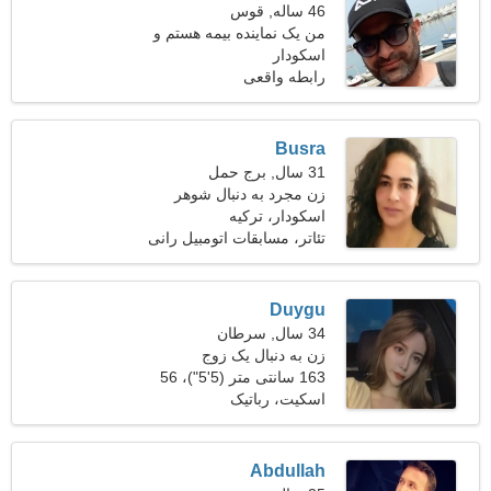
46 ساله, قوس
من یک نماینده بیمه هستم و
اسکودار
به دنبال یک زن داغ هستم
رابطه واقعی
Busra
31 سال, برج حمل
زن مجرد به دنبال شوهر
اسکودار، ترکیه
تئاتر، مسابقات اتومبیل رانی
Duygu
34 سال, سرطان
زن به دنبال یک زوج
163 سانتی متر (5'5")، 56
کیلوگرم (123 پوند)
اسکیت، رباتیک
Abdullah