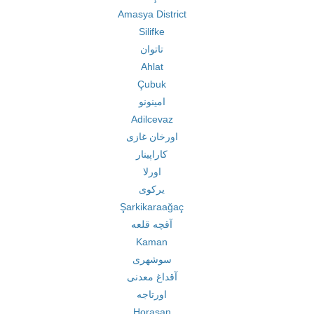
Amasya District
Silifke
تاتوان
Ahlat
Çubuk
امینونو
Adilcevaz
اورخان غازی
کاراپینار
اورلا
یرکوی
Şarkikaraağaç
آقچه قلعه
Kaman
سوشهری
آقداغ معدنی
اورتاجه
Horasan