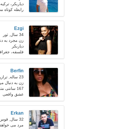
دیاربکر، ترکیه
رابطه کوتاه م
Ezgi
34 سال, ثور
زن مجرد به دنبال
دیاربکر
فلسفه، جغرافی
Berfin
23 ساله, ترازو
زن به دنبال مر
167 سانتی متر (5'6")، 52 کیلوگرم (114 پوند)
عشق واقعی
Erkan
32 سال, قوس
مرد می خواهد با