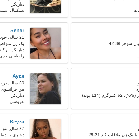
دیاربکر
دت
بسکتبال، بیسب
Seher
21 ساله, حوت
 شوهر 36-42
یک زن متواضع
دیاربکر، ترکیه
ا
رابطه ی جدی
Ayca
59 ساله, برج حمل
د
من فرانسوی، 
دیاربکر
عروسی
Beyza
27 سال, لئو
 یک زن ملاقات کند 21-29
دختری به دنبال 