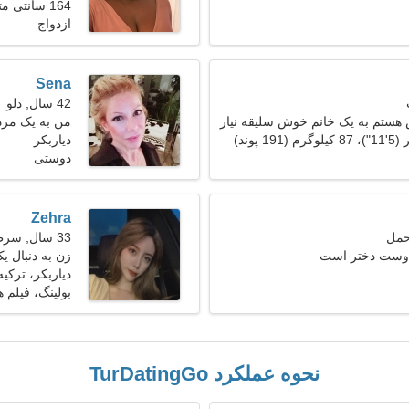
164 سانتی متر (5'5")، 48 کیلوگرم (105 پوند)
ازدواج
Sena
42 سال, دلو
هستم به یک خانم خوش سلیقه نیاز
من به یک مرد 
دیاربکر
دوستی
Zehra
33 سال, سرطان
 دوست دختر است
زن به دنبال ی
دیاربکر، ترکیه
بولینگ، فیلم 
نحوه عملکرد TurDatingGo