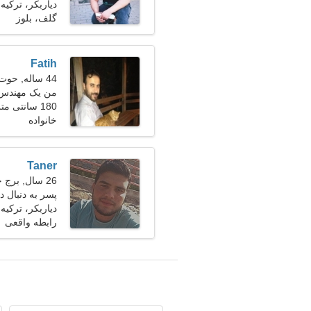
دیاربکر، ترکیه
گلف، بلوز
Fatih
44 ساله, حوت
من یک مهندس 
180 سانتی متر (5'11")، 87 کیلوگرم (191 پوند)
دارم
خانواده
Taner
26 سال, برج حمل
پسر به دنبال
دیاربکر، ترکیه
رابطه واقعی