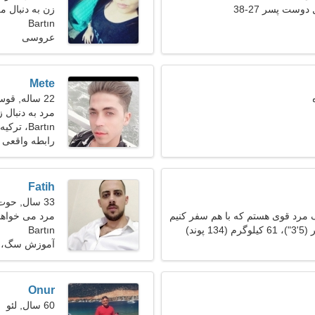
دوست پسر 27-38
زن به دنبال مرد 29
Bartın
عروسی
Mete
22 ساله, قوس
مرد به دنبال 
Bartın، ترکیه
رابطه واقعی
Fatih
33 سال, حوت
ک مرد قوی هستم که با هم سفر کنیم
مرد می خواهد 
Bartın
آموزش سگ، با
Onur
60 سال, لئو