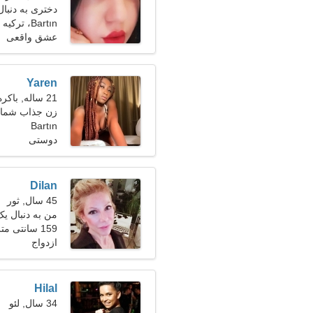
دختری به دنبال 
Bartın، ترکیه
عشق واقعی
Yaren
21 ساله, باکره
زن جذاب شما
Bartın
دوستی
Dilan
45 سال, ثور
من به دنبال ی
159 سانتی متر (5'3")، 61 کیلوگرم (134 پوند)
ازدواج
Hilal
34 سال, لئو