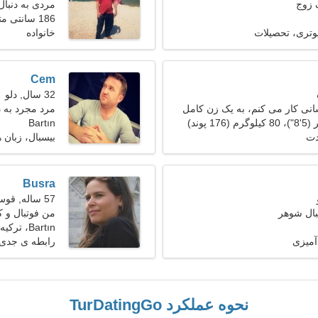
 زوج
مردی به دنبال ی
186 سانتی متر (6'2")، 92 کیلوگرم (202 پوند)
یوتری، تحصیلات
خانواده
Cem
32 سال, دلو
نی کار می کنم، به یک زن کامل
مرد مجرد به دنب
Bartın
دت
بیسبال، زبان
Busra
57 ساله, قوس
بال شوهر
من فوتبال و ک
Bartın، ترکیه
آمیزی
رابطه ی جدی
نحوه عملکرد TurDatingGo