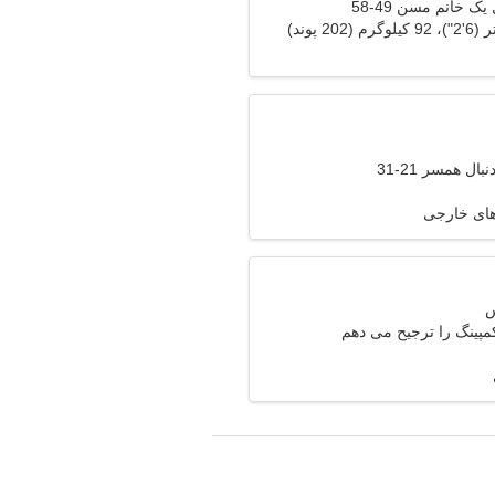
ک خانم مسن 49-58
ال همسر 21-31
 های خارجی
مپینگ را ترجیح می دهم