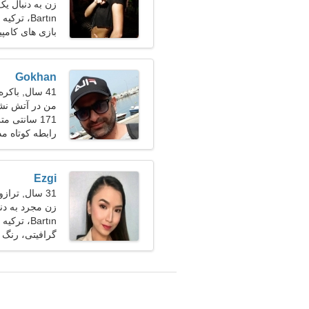
زن به دنبال یک
Bartın، ترکیه
بازی های کامپ
Gokhan
41 سال, باکره
من در آتش نشا
171 سانتی متر (5'8")، 80 کیلوگرم (176 پوند)
نیاز دارم
رابطه کوتاه م
Ezgi
31 سال, ترازو
زن مجرد به دن
Bartın، ترکیه
گرافیتی، رنگ 