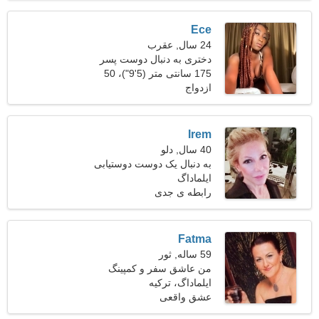
Ece
24 سال, عقرب
دختری به دنبال دوست پسر
28-33
175 سانتی متر (5'9")، 50
ازدواج
کیلوگرم (110 پوند)
Irem
40 سال, دلو
به دنبال یک دوست دوستیابی
ایلماداگ
سرسخت هستم
رابطه ی جدی
Fatma
59 ساله, ثور
من عاشق سفر و کمپینگ
هستم
ایلماداگ، ترکیه
عشق واقعی