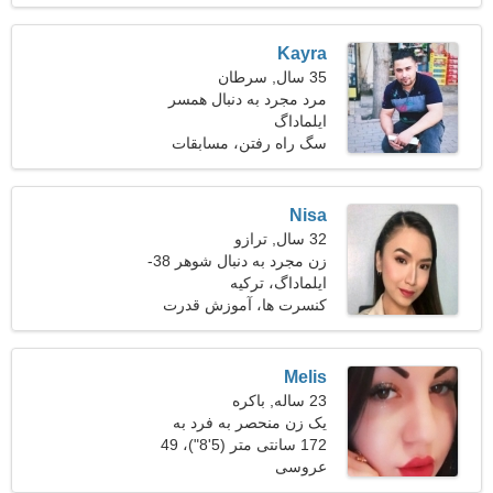
Kayra
35 سال, سرطان
مرد مجرد به دنبال همسر
ایلماداگ
سگ راه رفتن، مسابقات
اتومبیل رانی
Nisa
32 سال, ترازو
زن مجرد به دنبال شوهر 38-
40
ایلماداگ، ترکیه
کنسرت ها، آموزش قدرت
Melis
23 ساله, باکره
یک زن منحصر به فرد به
دنبال یک مرد
172 سانتی متر (5'8")، 49
عروسی
کیلوگرم (108 پوند)