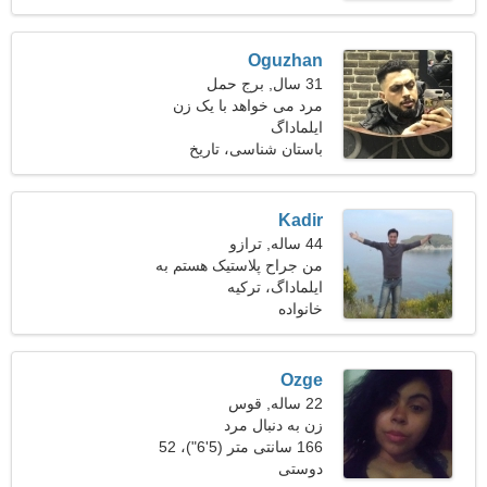
Oguzhan
31 سال, برج حمل
مرد می خواهد با یک زن
ایلماداگ
ملاقات کند 24-30
باستان شناسی، تاریخ
Kadir
44 ساله, ترازو
من جراح پلاستیک هستم به
ایلماداگ، ترکیه
یک خانم ماهر نیازمندم
خانواده
Ozge
22 ساله, قوس
زن به دنبال مرد
166 سانتی متر (5'6")، 52
دوستی
کیلوگرم (114 پوند)