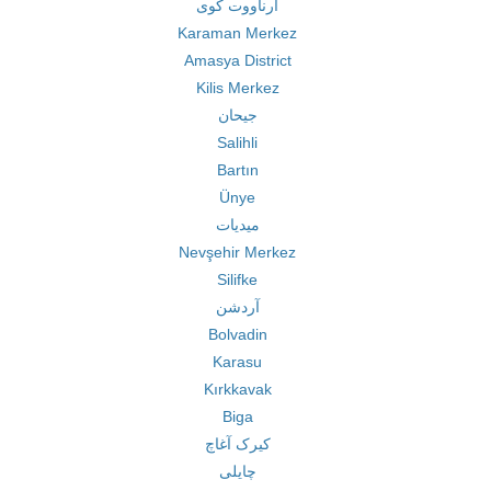
آرناووت کوی
Karaman Merkez
Amasya District
Kilis Merkez
جیحان
Salihli
Bartın
Ünye
میدیات
Nevşehir Merkez
Silifke
آردشن
Bolvadin
Karasu
Kırkkavak
Biga
کیرک آغاچ
چایلی