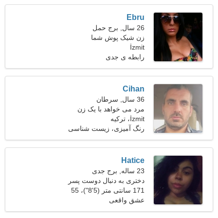
Ebru
26 سال, برج حمل
زن شیک پوش شما
İzmit
رابطه ی جدی
Cihan
36 سال, سرطان
مرد می خواهد با یک زن
İzmit، ترکیه
ملاقات کند
رنگ آمیزی، زیست شناسی
Hatice
23 ساله, برج جدی
دختری به دنبال دوست پسر
25-34
171 سانتی متر (5'8")، 55
کیلوگرم (121 پوند)
عشق واقعی