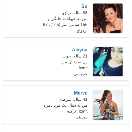
Su
58 ساله, ترازو
من به حیوانات خانگی و
کمپینگ علاقه دارم
156 سانتی متر (5'2")، 67
ازدواج
کیلوگرم (147 پوند)
Aleyna
21 ساله, حوت
زن به دنبال مرد
İzmit
عروسی
Merve
41 سال, سرطان
من به دنبال یک مرد بامزه
İzmit، ترکیه
برای رقصیدن هستم
دوستی