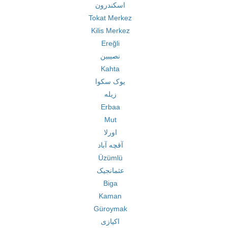
اسکندرون
Tokat Merkez
Kilis Merkez
Ereğli
نصیبین
Kahta
یوک سکوا
زیله
Erbaa
Mut
اورلا
آقچه آباد
Üzümlü
عثمانجیک
Biga
Kaman
Güroymak
اکیازی