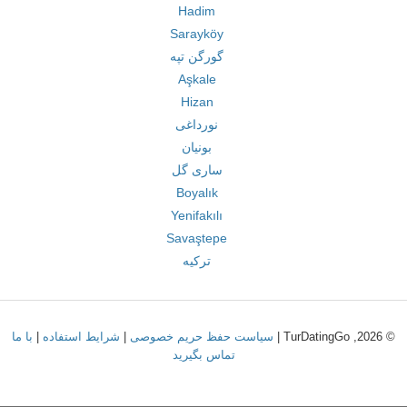
Hadim
Sarayköy
گورگن تپه
Aşkale
Hizan
نورداغی
بونیان
ساری گل
Boyalık
Yenifakılı
Savaştepe
ترکیه
© 2026, TurDatingGo |
سیاست حفظ حریم خصوصی
|
شرایط استفاده
|
با ما
تماس بگیرید