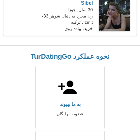
Sibel
30 سال, جوزا
زن مجرد به دنبال شوهر 33-
40
İzmit، ترکیه
خرید، پیاده روی
نحوه عملکرد TurDatingGo
به ما بپیوند
عضویت رایگان