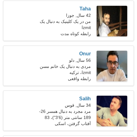
Taha
42 سال, جوزا
من در یک کلینیک به دنبال یک
İzmit
زن زیبا کار می کنم
رابطه کوتاه مدت
Onur
56 سال, دلو
مردی به دنبال یک خانم مسن
47-51
İzmit، ترکیه
رابطه واقعی
Salih
34 سال, قوس
مرد مجرد به دنبال همسر 26-
30
189 سانتی متر (6'3")، 83
کیلوگرم (182 پوند)
آفتاب گرفتن، اسکی