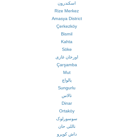
اسکندرون
Rize Merkez
Amasya District
Çerkezköy
Bismil
Kahta
Söke
اورخان غازی
Çarşamba
Mut
یالواچ
Sungurlu
تالاس
Dinar
Ortaköy
سوسورلوک
ناللی حان
داش کوپرو