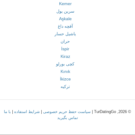
Kemer
سرین یول
Aşkale
آقچه داغ
یاشیل حسار
حران
İspir
Kiraz
کچی بورلو
Kınık
İkizce
ترکیه
© 2026, TurDatingGo |
سیاست حفظ حریم خصوصی
|
شرایط استفاده
|
با ما
تماس بگیرید