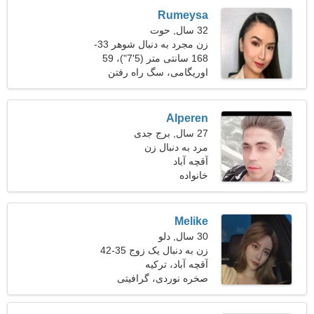
Rumeysa
32 سال, حوت
زن مجرد به دنبال شوهر 33-
41
168 سانتی متر (5'7")، 59
کیلوگرم (130 پوند)
اوریگامی، سگ راه رفتن
Alperen
27 سال, برج جدی
مرد به دنبال زن
آقچه آباد
خانواده
Melike
30 سال, دلو
زن به دنبال یک زوج 35-42
آقچه آباد، ترکیه
صخره نوردی، گرافیتی