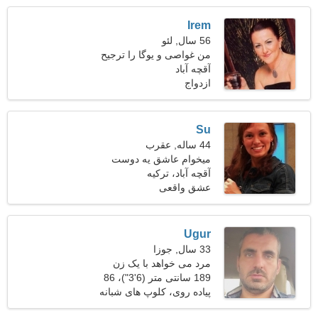
Irem
56 سال, لئو
من غواصی و یوگا را ترجیح
می دهم
آقچه آباد
ازدواج
Su
44 ساله, عقرب
میخوام عاشق یه دوست
مهربون بشم
آقچه آباد، ترکیه
عشق واقعی
Ugur
33 سال, جوزا
مرد می خواهد با یک زن
ملاقات کند 23-28
189 سانتی متر (6'3")، 86
کیلوگرم (189 پوند)
پیاده روی، کلوپ های شبانه