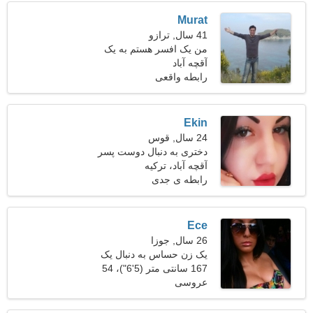
Murat
41 سال, ترازو
من یک افسر هستم به یک
آقچه آباد
خانم متواضع نیازمندم
رابطه واقعی
Ekin
24 سال, قوس
دختری به دنبال دوست پسر
30-36
آقچه آباد، ترکیه
رابطه ی جدی
Ece
26 سال, جوزا
یک زن حساس به دنبال یک
رابطه عاشقانه است
167 سانتی متر (5'6")، 54
عروسی
کیلوگرم (119 پوند)