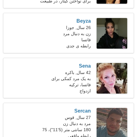
کیلوگرم (141 پوند)
برای نواختن گیتار، در طبیعت
استراحت کنید
Beyza
26 سال, جوزا
زن به دنبال مرد
فاتسا
رابطه ی جدی
Sena
42 سال, باکره
به یک مرد کمکی برای
فاتسا، ترکیه
آشپزی با هم نیاز دارم
ازدواج
Sercan
27 سال, قوس
مرد به دنبال زن
180 سانتی متر (5'11")، 75
کیلوگرم (165 پوند)
رابطه واقعی