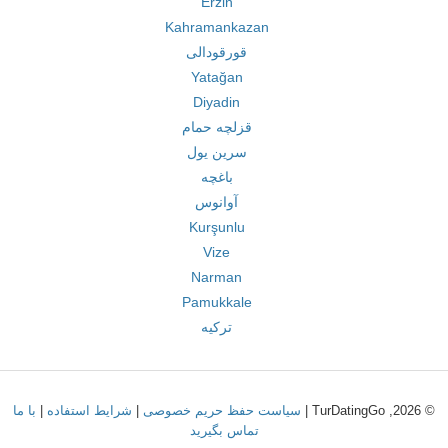
Erzin
Kahramankazan
قورقودالی
Yatağan
Diyadin
قزلچه حمام
سرین یول
باغچه
آوانوس
Kurşunlu
Vize
Narman
Pamukkale
ترکیه
© 2026, TurDatingGo |
سیاست حفظ حریم خصوصی
|
شرایط استفاده
|
با ما
تماس بگیرید