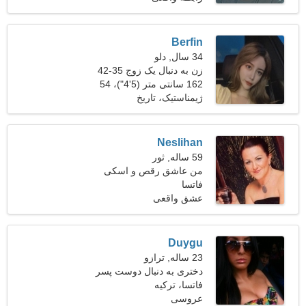
Berfin
34 سال, دلو
زن به دنبال یک زوج 35-42
162 سانتی متر (5'4")، 54
کیلوگرم (119 پوند)
ژیمناستیک، تاریخ
Neslihan
59 ساله, ثور
من عاشق رقص و اسکی
فاتسا
هستم
عشق واقعی
Duygu
23 ساله, ترازو
دختری به دنبال دوست پسر
فاتسا، ترکیه
عروسی