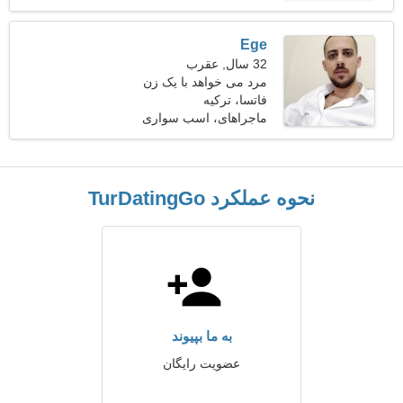
Ege
32 سال, عقرب
مرد می خواهد با یک زن
ملاقات کند
فاتسا، ترکیه
ماجراهای، اسب سواری
نحوه عملکرد TurDatingGo
به ما بپیوند
عضویت رایگان