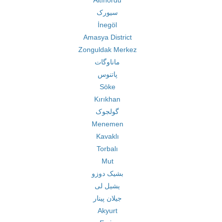
Altınordu
سیورک
İnegöl
Amasya District
Zonguldak Merkez
ماناوگات
پاتنوس
Söke
Kırıkhan
گولجوک
Menemen
Kavaklı
Torbalı
Mut
بشیک دوزو
یشیل لی
جیلان پینار
Akyurt