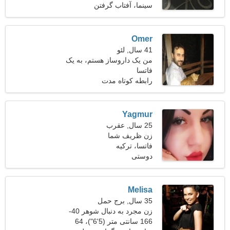
سینما، آفتاب گرفتن
Omer
41 سال, لئو
من یک داروساز هستم، به یک
فاتسا
خانم باحال نیاز دارم
رابطه کوتاه مدت
Yagmur
25 سال, عقرب
زن ظریف شما
فاتسا، ترکیه
دوستی
Melisa
35 سال, برج حمل
زن مجرد به دنبال شوهر 40-
43
166 سانتی متر (5'6")، 64