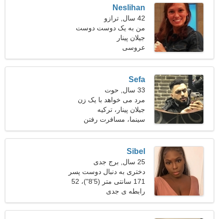
Neslihan
42 سال, ترازو
من به یک دوست دوست
جیلان پینار
نجیب نیاز دارم
عروسی
Sefa
33 سال, حوت
مرد می خواهد با یک زن
ملاقات کند
جیلان پینار، ترکیه
سینما، مسافرت رفتن
Sibel
25 سال, برج جدی
دختری به دنبال دوست پسر
30-33
171 سانتی متر (5'8")، 52
کیلوگرم (114 پوند)
رابطه ی جدی