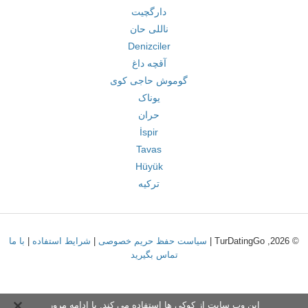
دارگچیت
ناللی حان
Denizciler
آقچه داغ
گوموش حاجی کوی
یوناک
حران
İspir
Tavas
Hüyük
ترکیه
© 2026, TurDatingGo |
سیاست حفظ حریم خصوصی
|
شرایط استفاده
|
با ما
تماس بگیرید
این وب سایت از کوکی ها استفاده می کند. با ادامه مرور