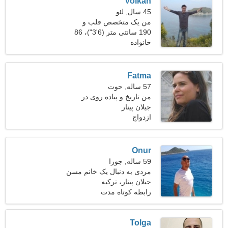
Volkan
45 سال, لئو
من یک متخصص قلب و
عروق هستم و به دنبال یک
190 سانتی متر (6'3")، 86
خانواده
کیلوگرم (189 پوند)
زن شوخ طبع هستم
Fatma
57 ساله, حوت
من تاریخ و پیاده روی در
جیلان پینار
فضای باز را ترجیح می دهم
ازدواج
Onur
59 ساله, جوزا
مردی به دنبال یک خانم مسن
جیلان پینار، ترکیه
رابطه کوتاه مدت
Tolga