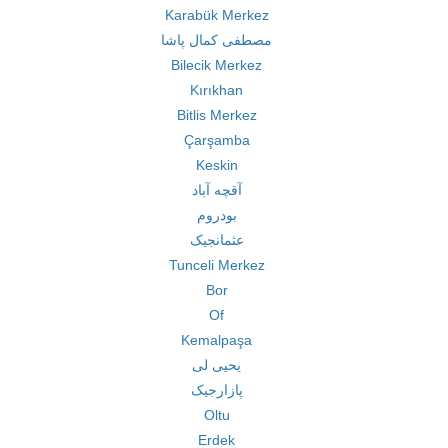
Karabük Merkez
مصطفی کمال پاشا
Bilecik Merkez
Kırıkhan
Bitlis Merkez
Çarşamba
Keskin
آقچه آباد
بودروم
عثمانجیک
Tunceli Merkez
Bor
Of
Kemalpaşa
یحیی لی
پازارجیک
Oltu
Erdek