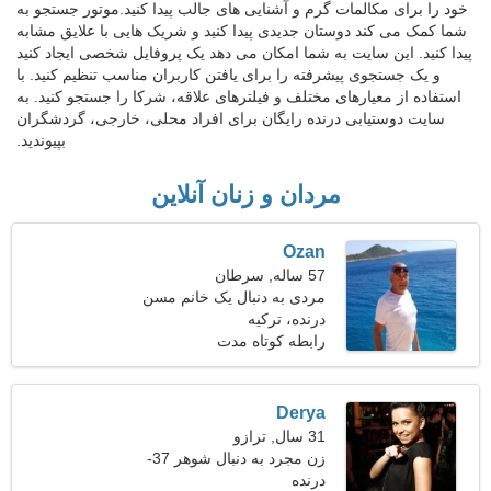
خود را برای مکالمات گرم و آشنایی های جالب پیدا کنید.موتور جستجو به
شما کمک می کند دوستان جدیدی پیدا کنید و شریک هایی با علایق مشابه
پیدا کنید. این سایت به شما امکان می دهد یک پروفایل شخصی ایجاد کنید
و یک جستجوی پیشرفته را برای یافتن کاربران مناسب تنظیم کنید. با
استفاده از معیارهای مختلف و فیلترهای علاقه، شرکا را جستجو کنید. به
سایت دوستیابی درنده رایگان برای افراد محلی، خارجی، گردشگران
بپیوندید.
مردان و زنان آنلاین
Ozan
57 ساله, سرطان
مردی به دنبال یک خانم مسن
46-52
درنده، ترکیه
رابطه کوتاه مدت
Derya
31 سال, ترازو
زن مجرد به دنبال شوهر 37-
38
درنده