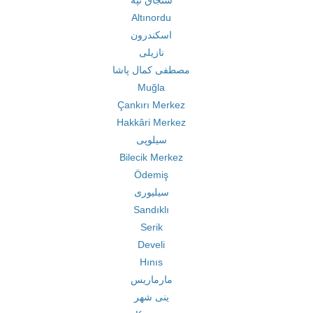
سنجاق تپه
Altınordu
اسکندرون
نازیلی
مصطفی کمال پاشا
Muğla
Çankırı Merkez
Hakkâri Merkez
سیلوپی
Bilecik Merkez
Ödemiş
سیلیوری
Sandıklı
Serik
Develi
Hınıs
مارماریس
ینی شهر