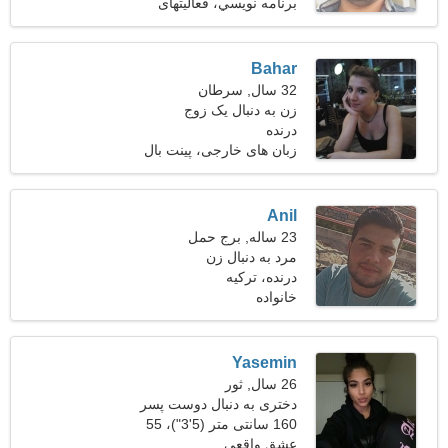
کیلوگرم (165 پوند)
برنامه نويسي، فعالیتهای
ورزشی
Bahar
32 سال, سرطان
زن به دنبال یک زوج
درنده
زبان های خارجی، پینت بال
Anil
23 ساله, برج حمل
مرد به دنبال زن
درنده، ترکیه
خانواده
Yasemin
26 سال, ثور
دختری به دنبال دوست پسر
160 سانتی متر (5'3")، 55
کیلوگرم (121 پوند)
عشق واقعی