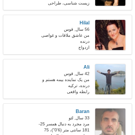
زیست شناسی، طراحی
داخلی
Hilal
56 سال, قوس
من عاشق ملاقات و غواصی
درنده
هستم
ازدواج
Ali
42 سال, قوس
من یک نماینده بیمه هستم و
درنده، ترکیه
به دنبال یک خانم ماهر هستم
رابطه واقعی
Baran
33 سال, لئو
مرد مجرد به دنبال همسر 25-
28
181 سانتی متر (6'0")، 75