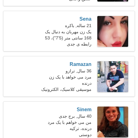
Sena
21 ساله, باکره
یک زن مهربان به دنبال یک
مرد است
168 سانتی متر (5'7")، 53
کیلوگرم (116 پوند)
رابطه ی جدی
Ramazan
36 سال, ترازو
مرد می خواهد با یک زن
درنده
ملاقات کند 26-32
موسیقی کلاسیک، الکترونیک
Sinem
40 سال, برج جدی
من می خواهم با یک مرد
درنده، ترکیه
صادق قرار بگذارم
دوستی