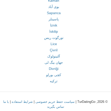
Kaman
بوی آباد
Sapanca
پاسینلر
İznik
İskilip
تورگوت ریس
Lice
Çivril
آلتینولوک
جهان بیگ لی
Divriği
کچی بورلو
ترکیه
© 2026, TurDatingGo |
سیاست حفظ حریم خصوصی
|
شرایط استفاده
|
با ما
تماس بگیرید