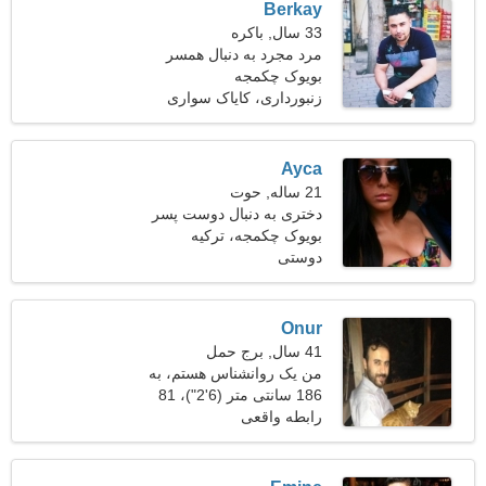
Berkay
33 سال, باکره
مرد مجرد به دنبال همسر
بویوک چکمجه
زنبورداری، کایاک سواری
Ayca
21 ساله, حوت
دختری به دنبال دوست پسر
26-31
بویوک چکمجه، ترکیه
دوستی
Onur
41 سال, برج حمل
من یک روانشناس هستم، به
یک زن باهوش نیاز دارم
186 سانتی متر (6'2")، 81
کیلوگرم (178 پوند)
رابطه واقعی