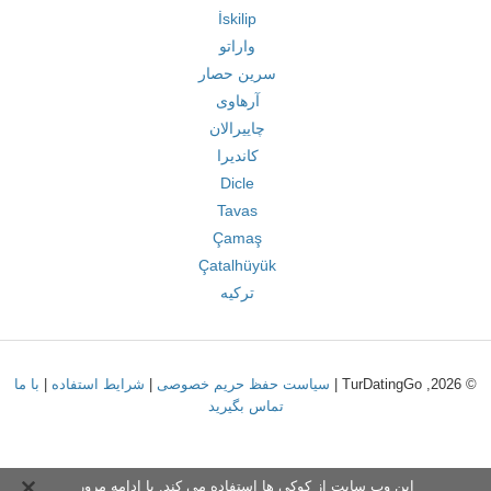
İskilip
واراتو
سرین حصار
آرهاوی
چاییرالان
کاندیرا
Dicle
Tavas
Çamaş
Çatalhüyük
ترکیه
© 2026, TurDatingGo |
سیاست حفظ حریم خصوصی
|
شرایط استفاده
|
با ما
تماس بگیرید
این وب سایت از کوکی ها استفاده می کند. با ادامه مرور