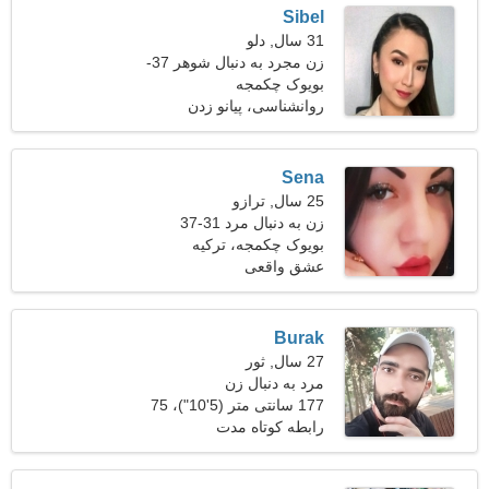
Sibel
31 سال, دلو
زن مجرد به دنبال شوهر 37-
41
بویوک چکمجه
روانشناسی، پیانو زدن
Sena
25 سال, ترازو
زن به دنبال مرد 31-37
بویوک چکمجه، ترکیه
عشق واقعی
Burak
27 سال, ثور
مرد به دنبال زن
177 سانتی متر (5'10")، 75
کیلوگرم (165 پوند)
رابطه کوتاه مدت