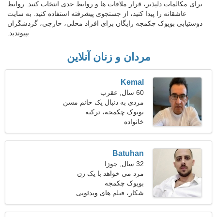
برای مکالمات دلپذیر، قرار ملاقات ها و روابط جدی انتخاب کنید. روابط
عاشقانه را پیدا کنید، از جستجوی پیشرفته استفاده کنید. به سایت
دوستیابی بویوک چکمجه رایگان برای افراد محلی، خارجی، گردشگران
بپیوندید.
مردان و زنان آنلاین
Kemal
60 سال, عقرب
مردی به دنبال یک خانم مسن
49-57
بویوک چکمجه، ترکیه
خانواده
Batuhan
32 سال, جوزا
مرد می خواهد با یک زن
ملاقات کند 26-30
بویوک چکمجه
شکار، فیلم های ویدئویی