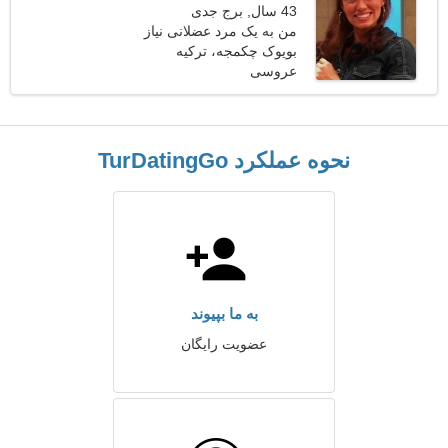
43 سال, برج جدی
من به یک مرد عضلانی نیاز
بویوک چکمجه، ترکیه
دارم تا با هم اسکی کنیم
عروسی
نحوه عملکرد TurDatingGo
به ما بپیوند
عضویت رایگان