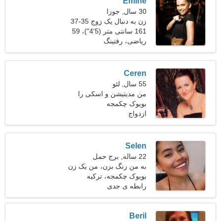
Emine
30 سال, جوزا
زن به دنبال یک زوج 35-37
161 سانتی متر (5'4")، 59
کیلوگرم (130 پوند)
ریاضی، رفتینگ
Ceren
55 سال, لئو
من مدیتیشن و اسکی را
بویوک چکمجه
ترجیح می دهم
ازدواج
Selen
22 ساله, برج حمل
به من زنگ بزن، من یک زن
با درایت هستم
بویوک چکمجه، ترکیه
رابطه ی جدی
Beril