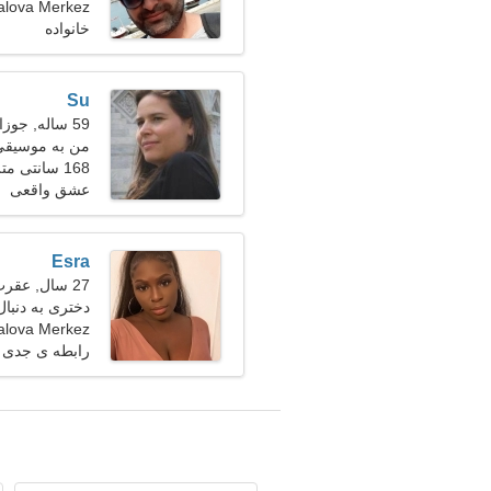
Yalova Merkez، ترک
خانواده
Su
59 ساله, جوزا
من به موسیقی 
168 سانتی متر (5'7")، 66 کیلوگرم (145 پوند)
عشق واقعی
Esra
27 سال, عقرب
دختری به دنبال 
Yalova Merkez، ترک
رابطه ی جدی