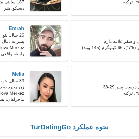
یه
187 سانتی متر (6'2")، 87 کیلوگرم (191 پوند)
دیسکو، هنر
Emrah
25 سال, لئو
و سفر علاقه دارم
پسر به دنبال
lova Merkez
رابطه واقعی
Melis
33 سال, حوت
دوست پسر 29-38
زن مجرد به د
یه
Yalova Merkez، تر
ماجراهای، بسک
نحوه عملکرد TurDatingGo