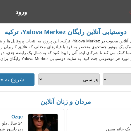
ورود
ا
دوستیابی آنلاین رایگان Yalova Merkez، ترکیه
TurDatingGo سرویس دوستیابی آنلاین محبوب در Yalova Merkez، ترکیه. این 
 یک موتور جستجوی منحصر به فرد با فیلترهای مختلف که علایق کاربران را در
شما کمک می کند تا شرکای ایده آلی را پیدا کنید که به دنبال یک رابطه جدی،
به سایت دوستیابی Yalova Merkez رایگان برای افراد محلی، خارجی، گردشگران بپیوندید.
مردان و زنان آنلاین
Ozge
24 سال, دلو
 یک خانم مسن
زن دلسوز شما