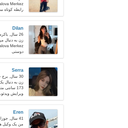
Yalova Merkez، ترک
رابطه کوتاه م
Dilan
26 سال, باکره
زن به دنبال مر
alova Merkez
دوستی
Serra
30 سال, برج حمل
زن به دنبال یک زو
173 سانتی متر (5'9")، 60 کیلوگرم (132 پوند)
ویرایش ویدئو، 
Eren
41 سال, جوزا
من یک وکیل هس