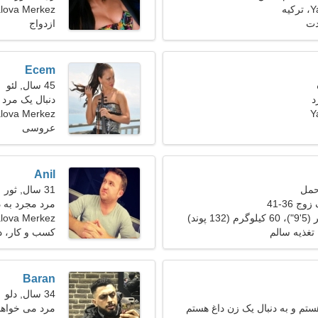
یه
lova Merkez
دت
ازدواج
Ecem
45 سال, لئو
د
دنبال یک مرد
Y
Yalova Merkez، تر
عروسی
Anil
31 سال, ثور
ج 36-41
مرد مجرد به 
lova Merkez
تغذیه سالم
کسب و کار، 
Baran
34 سال, دلو
تم و به دنبال یک زن داغ هستم
مرد می خواهد با