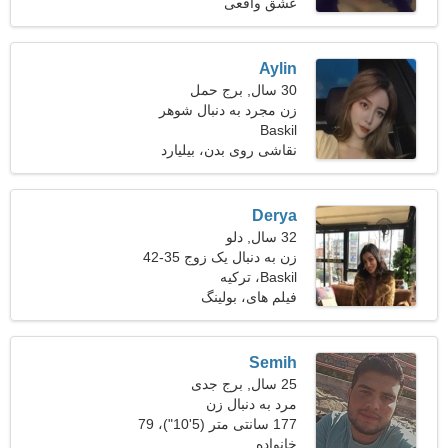
کیلوگرم (112 پوند)
عشق واقعی
Aylin
30 سال, برج حمل
زن مجرد به دنبال شوهر
Baskil
نقاشی روی بدن، بیلیارد
Derya
32 سال, دلو
زن به دنبال یک زوج 35-42
Baskil، ترکیه
فیلم های، بولینگ
Semih
25 سال, برج جدی
مرد به دنبال زن
177 سانتی متر (5'10")، 79
خانواده
کیلوگرم (174 پوند)