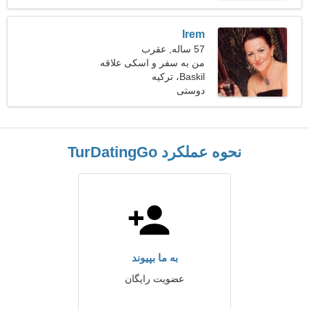
Irem
57 ساله, عقرب
من به سفر و اسکی علاقه
دارم
Baskil، ترکیه
دوستی
نحوه عملکرد TurDatingGo
به ما بپیوند
عضویت رایگان