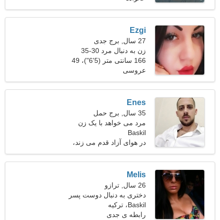
Ezgi
27 سال, برج جدی
زن به دنبال مرد 30-35
166 سانتی متر (5'6")، 49
عروسی
کیلوگرم (108 پوند)
Enes
35 سال, برج حمل
مرد می خواهد با یک زن
Baskil
ملاقات کند
در هوای آزاد قدم می زند،
شنا كردن
Melis
26 سال, ترازو
دختری به دنبال دوست پسر
29-38
Baskil، ترکیه
رابطه ی جدی