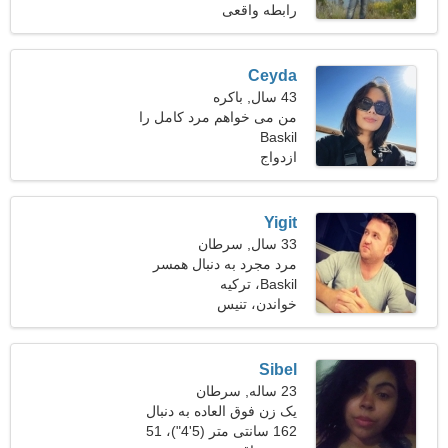
زن داغ هستم
رابطه واقعی
Ceyda
43 سال, باکره
من می خواهم مرد کامل را
Baskil
پیدا کنم
ازدواج
Yigit
33 سال, سرطان
مرد مجرد به دنبال همسر
Baskil، ترکیه
خواندن، تنیس
Sibel
23 ساله, سرطان
یک زن فوق العاده به دنبال
دوستان
162 سانتی متر (5'4")، 51